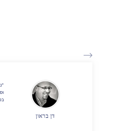
“נ
וס
בפ
דן בראון