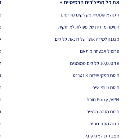
את כל הפיצ’רים הבסיסיים +
ה
הגנה אוטומטית מקליקים מזוייפים
מ
חסימה מיידית של פעילות לא חוקית
מ
מנגנון למידה אוטו׳ של הונאת קליקים
ל
פרופיל אבטחה מותאם
ס
עד 10,000 קליקים ממומנים
ה
חוסם ספקי שירות אינטרנט
נ
חוסם טווחי אייפי
ה
Proxy /VPN חוסם
ת
חוסם מזהה מכשיר
ד
הגנה מפני בוטים
ה
מצב הגנה אגרסיבי
ה