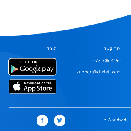
צור קשר
הורד
073-705-4150
support@clixtell.com
|
Worldwide