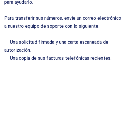
para ayudarlo.
Para transferir sus números, envíe un correo electrónico
a nuestro equipo de soporte con lo siguiente:
Una solicitud firmada y una carta escaneada de
autorización.
Una copia de sus facturas telefónicas recientes.
Una lista de sus números de teléfono que desea
transferir, con el número de teléfono de destino al que
cada número debe reenviar.
A lo largo de todo el proceso, sus números
permanecerán activos y nuestro equipo de soporte le
proporcionará un tiempo estimado de puerto. Una vez
que su número de teléfono se haya transferido, se