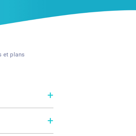
s et plans
+
+