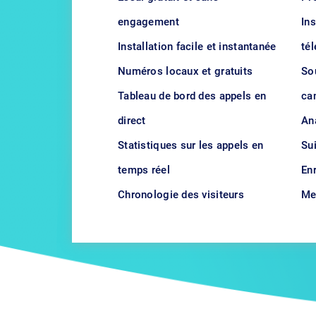
engagement
In
Installation facile et instantanée
té
Numéros locaux et gratuits
Sou
Tableau de bord des appels en
ca
direct
An
Statistiques sur les appels en
Su
temps réel
En
Chronologie des visiteurs
Me