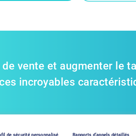
s de vente et augmenter le t
ces incroyables caractéristi
fil de sécurité personnalisé
Rapports d’appels détaillés