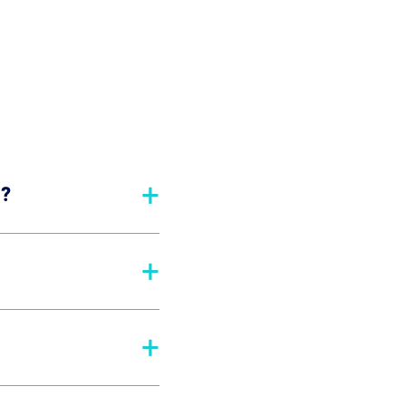
+
 ?
+
+